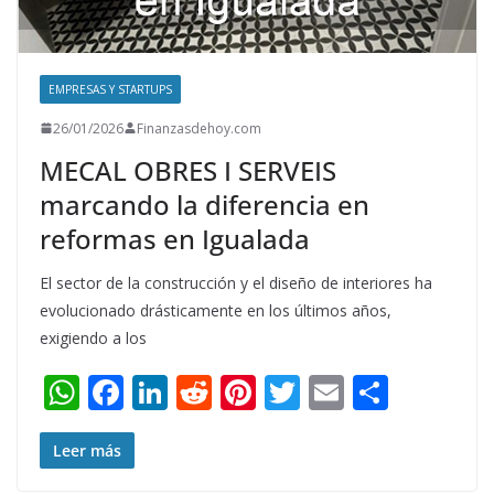
EMPRESAS Y STARTUPS
26/01/2026
Finanzasdehoy.com
MECAL OBRES I SERVEIS
marcando la diferencia en
reformas en Igualada
El sector de la construcción y el diseño de interiores ha
evolucionado drásticamente en los últimos años,
exigiendo a los
W
F
Li
R
Pi
T
E
S
h
ac
n
e
nt
w
m
h
at
e
k
d
er
itt
ai
ar
Leer más