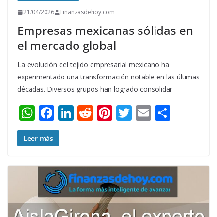
21/04/2026
Finanzasdehoy.com
Empresas mexicanas sólidas en
el mercado global
La evolución del tejido empresarial mexicano ha
experimentado una transformación notable en las últimas
décadas. Diversos grupos han logrado consolidar
W
F
Li
R
Pi
T
E
S
h
ac
n
e
nt
w
m
h
at
e
k
d
er
itt
ai
ar
Leer más
s
b
e
di
e
er
l
e
A
o
dI
t
st
p
o
n
p
k