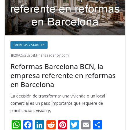
EMPRESAS Y STARTUPS
29/05/2026
Finanzasdehoy.com
Reformas Barcelona BCN, la
empresa referente en reformas
en Barcelona
La decisión de transformar una vivienda o un local
comercial es un paso importante que requiere de
planificación, visión y,
W
F
Li
R
Pi
T
E
S