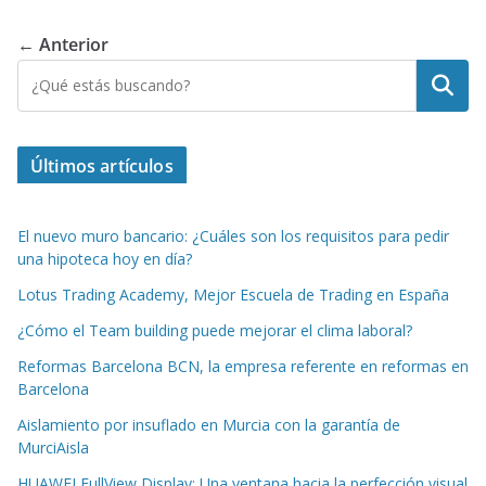
s
b
e
di
e
er
l
e
A
o
dI
t
st
← Anterior
p
o
n
Buscar
p
k
Últimos artículos
El nuevo muro bancario: ¿Cuáles son los requisitos para pedir
una hipoteca hoy en día?
Lotus Trading Academy, Mejor Escuela de Trading en España
¿Cómo el Team building puede mejorar el clima laboral?
Reformas Barcelona BCN, la empresa referente en reformas en
Barcelona
Aislamiento por insuflado en Murcia con la garantía de
MurciAisla
HUAWEI FullView Display: Una ventana hacia la perfección visual