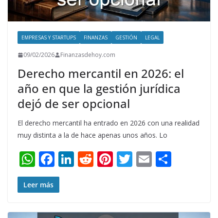
EMPRESAS Y STARTUPS
FINANZAS
GESTIÓN
LEGAL
09/02/2026
Finanzasdehoy.com
Derecho mercantil en 2026: el
año en que la gestión jurídica
dejó de ser opcional
El derecho mercantil ha entrado en 2026 con una realidad
muy distinta a la de hace apenas unos años. Lo
W
F
Li
R
Pi
T
E
S
h
ac
n
e
nt
w
m
h
at
e
k
d
er
itt
ai
ar
Leer más
s
b
e
di
e
er
l
e