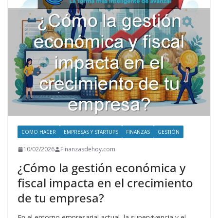
p
o
n
p
k
COMO HACER
EMPRESAS Y STARTUPS
FINANZAS
GESTIÓN
10/02/2026
Finanzasdehoy.com
¿Cómo la gestión económica y
fiscal impacta en el crecimiento
de tu empresa?
En el entorno empresarial actual, la supervivencia y el