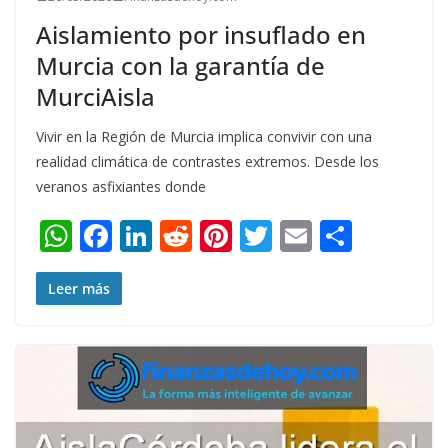
Aislamiento por insuflado en
Murcia con la garantía de
MurciAisla
Vivir en la Región de Murcia implica convivir con una
realidad climática de contrastes extremos. Desde los
veranos asfixiantes donde
W
F
Li
R
Pi
T
E
S
h
ac
n
e
nt
w
m
h
at
e
k
d
er
itt
ai
ar
Leer más
s
b
e
di
e
er
l
e
A
o
dI
t
st
p
o
n
p
k