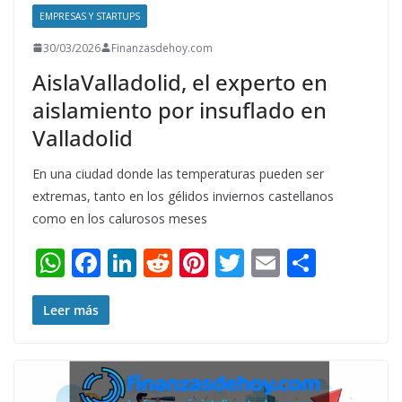
EMPRESAS Y STARTUPS
30/03/2026
Finanzasdehoy.com
AislaValladolid, el experto en
aislamiento por insuflado en
Valladolid
En una ciudad donde las temperaturas pueden ser
extremas, tanto en los gélidos inviernos castellanos
como en los calurosos meses
W
F
Li
R
Pi
T
E
S
h
ac
n
e
nt
w
m
h
at
e
k
d
er
itt
ai
ar
Leer más
s
b
e
di
e
er
l
e
A
o
dI
t
st