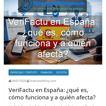
A
o
dI
t
st
p
o
n
p
k
EMPRESAS Y STARTUPS
FINANZAS
GESTIÓN
29/01/2026
Finanzasdehoy.com
VeriFactu en España: ¿qué es,
cómo funciona y a quién afecta?