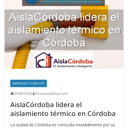
p
o
n
p
k
EMPRESAS Y STARTUPS
03/05/2026
Finanzasdehoy.com
AislaCórdoba lidera el
aislamiento térmico en Córdoba
La ciudad de Córdoba es conocida mundialmente por su