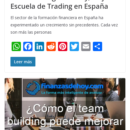
Escuela de Trading en España
El sector de la formación financiera en España ha
experimentado un crecimiento sin precedentes. Cada vez
son más las personas
W
F
Li
R
Pi
T
E
S
h
ac
n
e
nt
w
m
h
at
e
k
d
er
itt
ai
ar
Leer más
s
b
e
di
e
er
l
e
A
o
dI
t
st
p
o
n
p
k