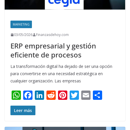
MARKETING
03/05/2026
Finanzasdehoy.com
ERP empresarial y gestión
eficiente de procesos
La transformación digital ha dejado de ser una opción
para convertirse en una necesidad estratégica en
cualquier organización. Las empresas
W
F
Li
R
Pi
T
E
S
h
ac
n
e
nt
w
m
h
at
e
k
d
er
itt
ai
ar
Leer más
s
b
e
di
e
er
l
e