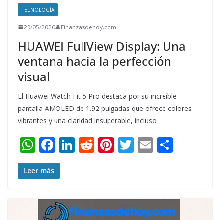
TECNOLOGÍA
20/05/2026
Finanzasdehoy.com
HUAWEI FullView Display: Una
ventana hacia la perfección
visual
El Huawei Watch Fit 5 Pro destaca por su increíble
pantalla AMOLED de 1.92 pulgadas que ofrece colores
vibrantes y una claridad insuperable, incluso
W
F
Li
R
Pi
T
E
S
h
ac
n
e
nt
w
m
h
at
e
k
d
er
itt
ai
ar
Leer más
s
b
e
di
e
er
l
e
A
o
dI
t
st