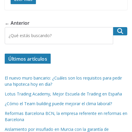
at
e
k
d
er
itt
ai
ar
s
b
e
di
e
er
l
e
A
o
dI
t
st
← Anterior
p
o
n
Buscar
p
k
Últimos artículos
El nuevo muro bancario: ¿Cuáles son los requisitos para pedir
una hipoteca hoy en día?
Lotus Trading Academy, Mejor Escuela de Trading en España
¿Cómo el Team building puede mejorar el clima laboral?
Reformas Barcelona BCN, la empresa referente en reformas en
Barcelona
Aislamiento por insuflado en Murcia con la garantía de