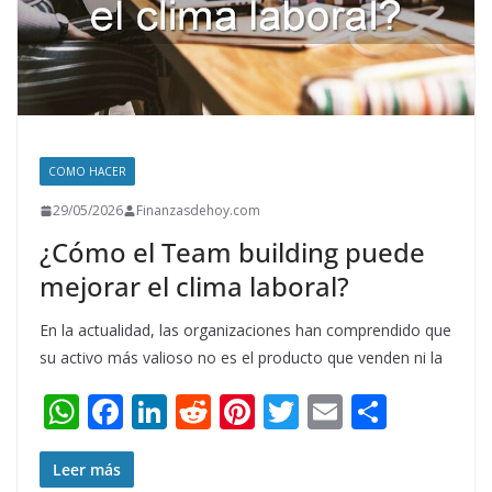
COMO HACER
29/05/2026
Finanzasdehoy.com
¿Cómo el Team building puede
mejorar el clima laboral?
En la actualidad, las organizaciones han comprendido que
su activo más valioso no es el producto que venden ni la
W
F
Li
R
Pi
T
E
S
h
ac
n
e
nt
w
m
h
at
e
k
d
er
itt
ai
ar
Leer más