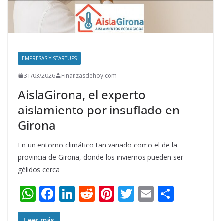
EMPRESAS Y STARTUPS
31/03/2026
Finanzasdehoy.com
AislaGirona, el experto
aislamiento por insuflado en
Girona
En un entorno climático tan variado como el de la
provincia de Girona, donde los inviernos pueden ser
gélidos cerca
W
F
Li
R
Pi
T
E
S
h
ac
n
e
nt
w
m
h
Leer más