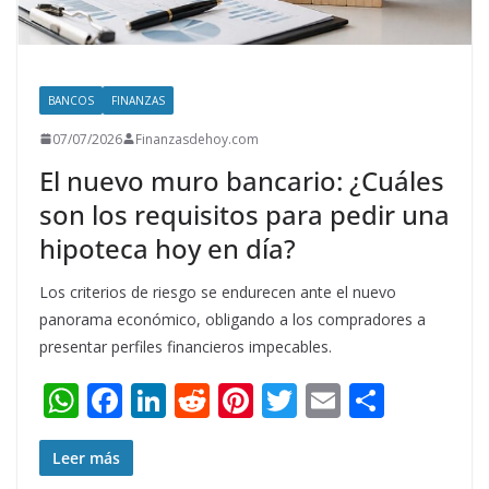
BANCOS
FINANZAS
07/07/2026
Finanzasdehoy.com
El nuevo muro bancario: ¿Cuáles
son los requisitos para pedir una
hipoteca hoy en día?
Los criterios de riesgo se endurecen ante el nuevo
panorama económico, obligando a los compradores a
presentar perfiles financieros impecables.
W
F
Li
R
Pi
T
E
S
h
ac
n
e
nt
w
m
h
at
e
k
d
er
itt
ai
ar
Leer más