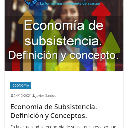
p
o
n
p
k
ECONOMÍA
24/12/2021
Javier Santos
Economía de Subsistencia.
Definición y Conceptos.
En la actualidad, la economía de subsistencia es algo que