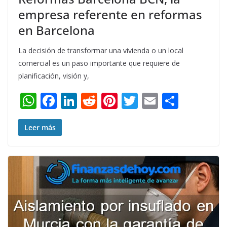
empresa referente en reformas
en Barcelona
La decisión de transformar una vivienda o un local
comercial es un paso importante que requiere de
planificación, visión y,
W
F
Li
R
Pi
T
E
S
h
ac
n
e
nt
w
m
h
at
e
k
d
er
itt
ai
ar
Leer más
s
b
e
di
e
er
l
e
A
o
dI
t
st
p
o
n
p
k