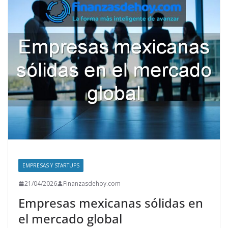
A
o
dI
t
st
p
o
n
p
k
EMPRESAS Y STARTUPS
21/04/2026
Finanzasdehoy.com
Empresas mexicanas sólidas en
el mercado global