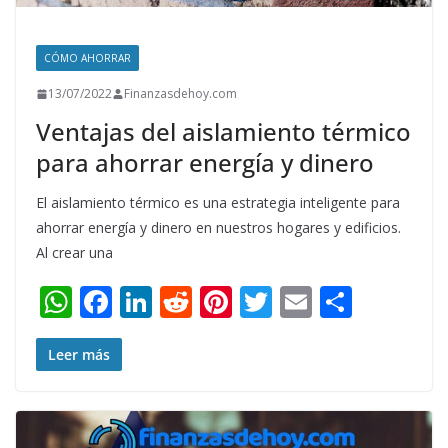
CÓMO AHORRAR
13/07/2022
Finanzasdehoy.com
Ventajas del aislamiento térmico
para ahorrar energía y dinero
El aislamiento térmico es una estrategia inteligente para
ahorrar energía y dinero en nuestros hogares y edificios.
Al crear una
W
F
Li
R
Pi
T
E
S
h
ac
n
e
nt
w
m
h
at
e
k
d
er
itt
ai
ar
Leer más
s
b
e
di
e
er
l
e
A
o
dI
t
st