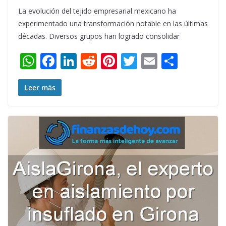
La evolución del tejido empresarial mexicano ha
experimentado una transformación notable en las últimas
décadas. Diversos grupos han logrado consolidar
W
F
Li
R
Pi
T
E
S
h
ac
n
e
nt
w
m
h
at
e
k
d
er
itt
ai
ar
Leer más
s
b
e
di
e
er
l
e
A
o
dI
t
st
p
o
n
p
k