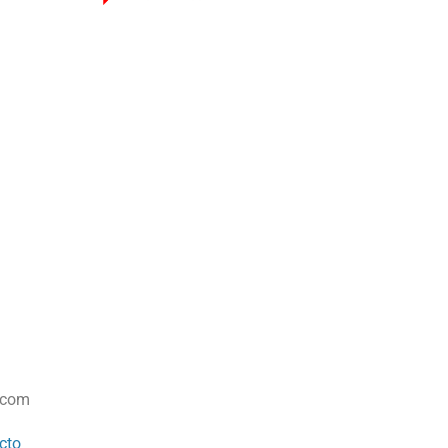
.com
cto