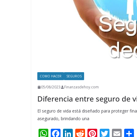
COMO HACER
SEGUROS
05/08/2023
Finanzasdehoy.com
Diferencia entre seguro de 
El seguro de vida está diseñado para proteger fina
asegurado, brindando una
W
F
Li
R
Pi
T
E