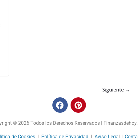
l
e
S
h
ar
e
Siguiente →
yright © 2026 Todos los Derechos Reservados | Finanzasdehoy
lítica de Cookies
|
Política de Privacidad
|
Aviso Lega
l |
Conta