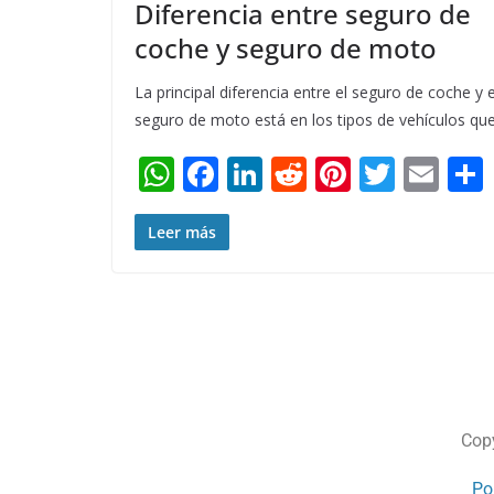
Diferencia entre seguro de
coche y seguro de moto
La principal diferencia entre el seguro de coche y e
seguro de moto está en los tipos de vehículos qu
W
F
Li
R
Pi
T
E
h
ac
n
e
nt
w
m
at
e
k
d
er
itt
ai
Leer más
s
b
e
di
e
er
l
A
o
dI
t
st
p
o
n
p
k
Cop
Po