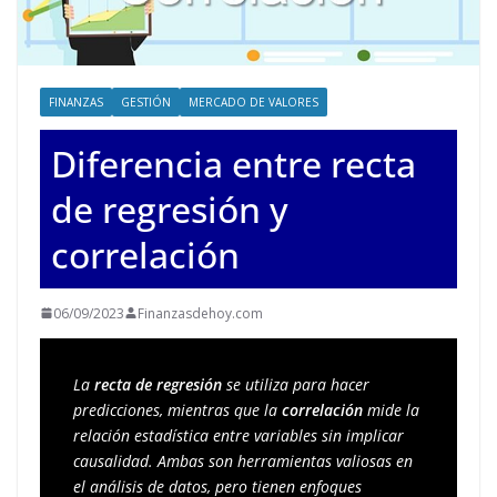
FINANZAS
GESTIÓN
MERCADO DE VALORES
Diferencia entre recta
de regresión y
correlación
06/09/2023
Finanzasdehoy.com
La 
recta de regresión
 se utiliza para hacer 
predicciones, mientras que la 
correlación
 mide la 
relación estadística entre variables sin implicar 
causalidad. Ambas son herramientas valiosas en 
el análisis de datos, pero tienen enfoques 