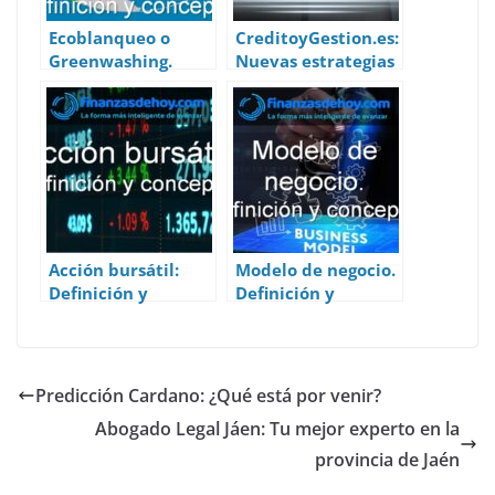
Ecoblanqueo o
CreditoyGestion.es:
Greenwashing.
Nuevas estrategias
Definición y
para la
concepto.
optimización de
créditos en
tiempos de
incertidumbre
Acción bursátil:
Modelo de negocio.
Definición y
Definición y
concepto.
concepto.
Predicción Cardano: ¿Qué está por venir?
Abogado Legal Jáen: Tu mejor experto en la
provincia de Jaén