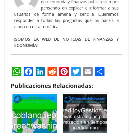
en economía y finanzas publica siempre
pensando en explicar e informar a sus
usuarios de forma amena y sencilla. Queremos
responder a todas las preguntas que os hacéis a
diario en esta temática.
¡
SOMOS LA WEB DE NOTICIAS DE FINANZAS Y
ECONOMÍA
!
W
F
Li
R
Pi
T
E
S
h
ac
n
e
nt
w
m
h
Publicaciones Relacionadas:
at
e
k
d
er
itt
ai
ar
s
b
e
di
e
er
l
e
A
o
dI
t
st
p
o
n
p
k