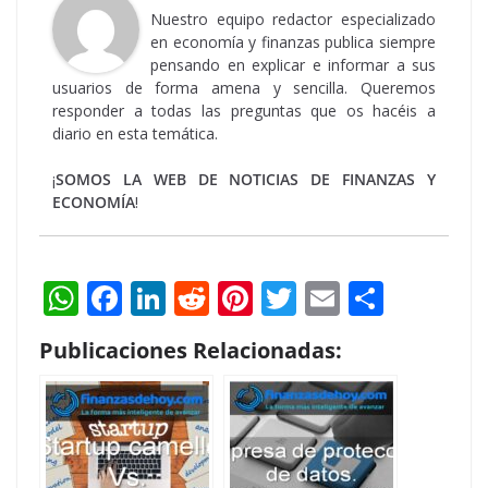
Nuestro equipo redactor especializado
en economía y finanzas publica siempre
pensando en explicar e informar a sus
usuarios de forma amena y sencilla. Queremos
responder a todas las preguntas que os hacéis a
diario en esta temática.
¡
SOMOS LA WEB DE NOTICIAS DE FINANZAS Y
ECONOMÍA
!
W
F
Li
R
Pi
T
E
S
h
ac
n
e
nt
w
m
h
Publicaciones Relacionadas:
at
e
k
d
er
itt
ai
ar
s
b
e
di
e
er
l
e
A
o
dI
t
st
p
o
n