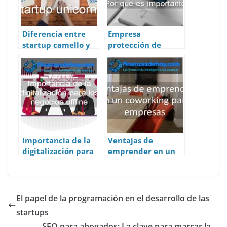
p
k
Diferencia entre
Empresa
startup camello y
protección de
startup unicornio
datos: ¿Por qué es
importante?
Importancia de la
Ventajas de
digitalización para
emprender en un
los negocios offline
coworking para
empresas
El papel de la programación en el desarrollo de las
startups
SEO para abogados: La clave para marcar la