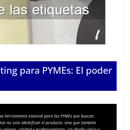
ting para PYMEs: El poder
na herramienta esencial para las PYMEs que buscan 
as no solo identifican el producto, sino que también 
r valores, calidad y profesionalismo. Un diseño único y 