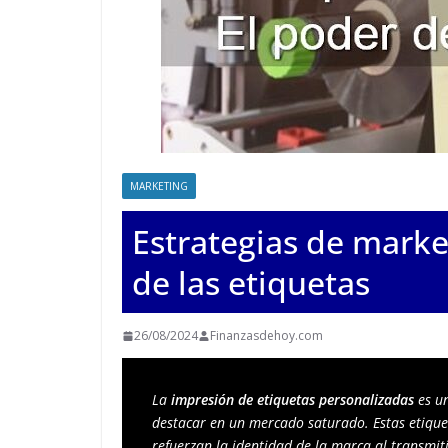
MARKETING
Estrategias de marke
de las etiquetas
26/08/2024
Finanzasdehoy.com
La 
impresión de etiquetas personalizadas
 es u
destacar en un mercado saturado. Estas etiquet
refuerzan la identidad de la marca al transmiti