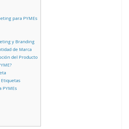
keting para PYMEs
eting y Branding
ntidad de Marca
pción del Producto
 PYME?
eta
 Etiquetas
ra PYMEs