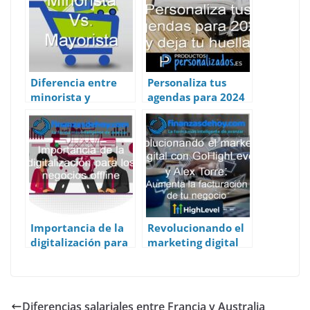
A
o
dI
t
st
p
o
n
p
k
Diferencia entre
Personaliza tus
minorista y
agendas para 2024
mayorista
y deja tu huella
Importancia de la
Revolucionando el
digitalización para
marketing digital
los negocios offline
con GoHighLevel y
Alex Torre:
Aumenta la
facturación de tu
Diferencias salariales entre Francia y Australia