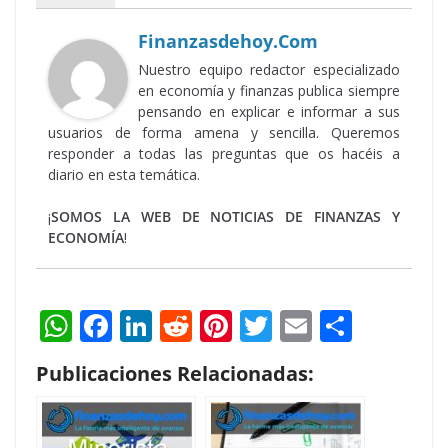
Finanzasdehoy.com
Nuestro equipo redactor especializado
en economía y finanzas publica siempre
pensando en explicar e informar a sus
usuarios de forma amena y sencilla. Queremos
responder a todas las preguntas que os hacéis a
diario en esta temática.
¡
SOMOS LA WEB DE NOTICIAS DE FINANZAS Y
ECONOMÍA
!
W
F
Li
R
Pi
T
E
S
h
ac
n
e
nt
w
m
h
Publicaciones Relacionadas:
at
e
k
d
er
itt
ai
ar
s
b
e
di
e
er
l
e