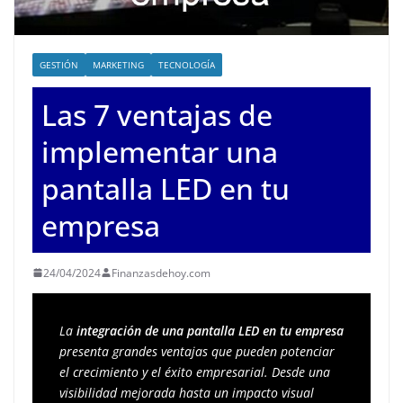
GESTIÓN
MARKETING
TECNOLOGÍA
Las 7 ventajas de
implementar una
pantalla LED en tu
empresa
24/04/2024
Finanzasdehoy.com
La 
integración de una pantalla LED en tu empresa
presenta grandes ventajas que pueden potenciar 
el crecimiento y el éxito empresarial. Desde una 
visibilidad mejorada hasta un impacto visual 