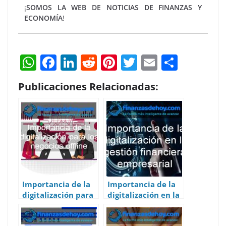
¡
SOMOS LA WEB DE NOTICIAS DE FINANZAS Y
ECONOMÍA
!
W
F
Li
R
Pi
T
E
S
h
a
n
e
nt
w
m
h
Publicaciones Relacionadas:
at
c
k
d
er
itt
ai
ar
s
e
e
di
e
er
l
e
A
b
dI
t
st
p
o
n
p
o
k
Importancia de la
Importancia de la
digitalización para
digitalización en la
los negocios offline
gestión financiera
empresarial