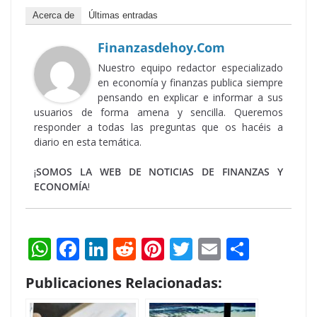
Acerca de
Últimas entradas
Finanzasdehoy.com
Nuestro equipo redactor especializado
en economía y finanzas publica siempre
pensando en explicar e informar a sus
usuarios de forma amena y sencilla. Queremos
responder a todas las preguntas que os hacéis a
diario en esta temática.
¡
SOMOS LA WEB DE NOTICIAS DE FINANZAS Y
ECONOMÍA
!
W
F
Li
R
Pi
T
E
S
h
ac
n
e
nt
w
m
h
Publicaciones Relacionadas:
at
e
k
d
er
itt
ai
ar
s
b
e
di
e
er
l
e