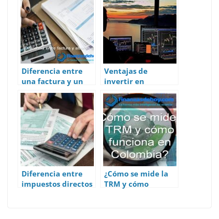
A
o
dI
t
st
p
o
n
p
k
Diferencia entre
Ventajas de
una factura y un
invertir en
albarán
acciones: La mejor
forma de hacer
crecer tu dinero
Diferencia entre
¿Cómo se mide la
impuestos directos
TRM y cómo
e impuestos
funciona en
indirectos
Colombia?