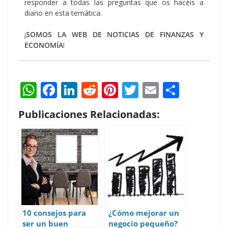
responder a todas las preguntas que os hacéis a
diario en esta temática.
¡
SOMOS LA WEB DE NOTICIAS DE FINANZAS Y
ECONOMÍA
!
W
F
Li
R
Pi
T
E
S
h
ac
n
e
nt
w
m
h
Publicaciones Relacionadas:
at
e
k
d
er
itt
ai
ar
s
b
e
di
e
er
l
e
A
o
dI
t
st
p
o
n
p
k
10 consejos para
¿Cómo mejorar un
ser un buen
negocio pequeño?