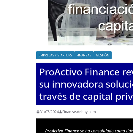
EMPRESAS Y STARTUPS
FINANZAS
GESTIÓN
ProActivo Finance r
su innovadora soluci
través de capital pri
31/07/2024
Finanzasdehoy.com
ProActivo Finance
 se ha consolidado como líde