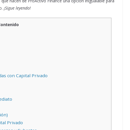
as que hacen de ProActivo Finance una opción inigualable para
o.
¡Sigue leyendo!
Contenido
as con Capital Privado
ediato
ión)
tal Privado