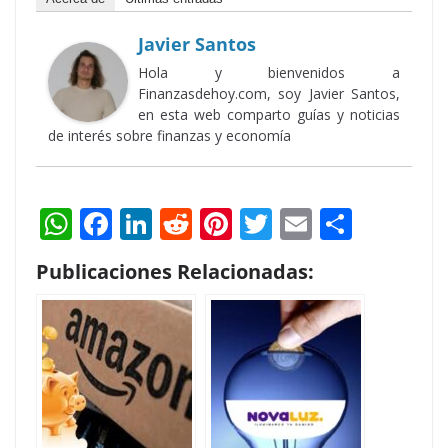
Javier Santos
Hola y bienvenidos a
Finanzasdehoy.com, soy Javier Santos,
en esta web comparto guías y noticias
de interés sobre finanzas y economía
W
F
Li
R
Pi
T
E
S
h
ac
n
e
nt
w
m
h
Publicaciones Relacionadas:
at
e
k
d
er
itt
ai
ar
s
b
e
di
e
er
l
e
A
o
dI
t
st
p
o
n
p
k