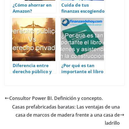
¿Cómo ahorrar en
Cuida de tus
Amazon?
finanzas escogiendo
la mejor tarifa de
luz para Pymes
Diferencia entre
¿Por qué es tan
derecho público y
importante el libro
derecho privado
de órdenes y
asistencias en la
construcción?
Consultor Power BI. Definición y concepto.
Casas prefabricadas baratas: Las ventajas de una
casa de marcos de madera frente a una casa de
ladrillo