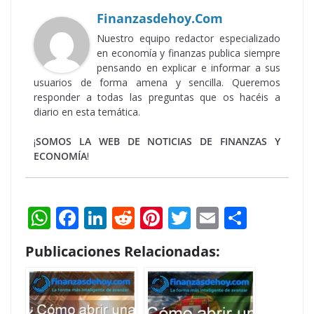
Finanzasdehoy.com
Nuestro equipo redactor especializado
en economía y finanzas publica siempre
pensando en explicar e informar a sus
usuarios de forma amena y sencilla. Queremos
responder a todas las preguntas que os hacéis a
diario en esta temática.
¡
SOMOS LA WEB DE NOTICIAS DE FINANZAS Y
ECONOMÍA
!
W
F
Li
R
Pi
T
E
S
h
ac
n
e
nt
w
m
h
Publicaciones Relacionadas:
at
e
k
d
er
itt
ai
ar
s
b
e
di
e
er
l
e
A
o
dI
t
st