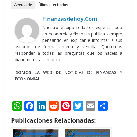
Acerca de
Últimas entradas
Finanzasdehoy.com
Nuestro equipo redactor especializado
en economía y finanzas publica siempre
pensando en explicar e informar a sus
usuarios de forma amena y sencilla. Queremos
responder a todas las preguntas que os hacéis a
diario en esta temática.
¡
SOMOS LA WEB DE NOTICIAS DE FINANZAS Y
ECONOMÍA
!
W
F
Li
R
Pi
T
E
S
h
ac
n
e
nt
w
m
h
Publicaciones Relacionadas:
at
e
k
d
er
itt
ai
ar
s
b
e
di
e
er
l
e