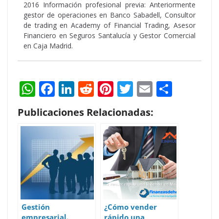
2016 Información profesional previa: Anteriormente
gestor de operaciones en Banco Sabadell, Consultor
de trading en Academy of Financial Trading, Asesor
Financiero en Seguros Santalucía y Gestor Comercial
en Caja Madrid.
W
F
Li
R
Pi
T
E
S
h
ac
n
e
nt
w
m
h
Publicaciones Relacionadas:
at
e
k
d
er
itt
ai
ar
s
b
e
di
e
er
l
e
A
o
dI
t
st
p
o
n
p
k
Gestión
¿Cómo vender
empresarial.
rápido una