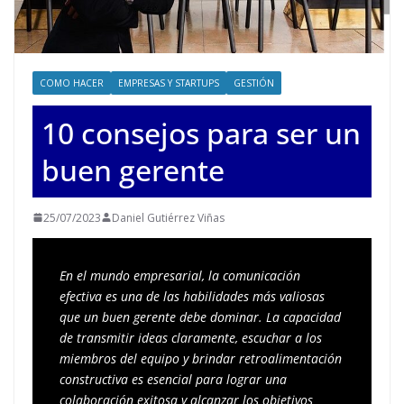
COMO HACER
EMPRESAS Y STARTUPS
GESTIÓN
10 consejos para ser un
buen gerente
25/07/2023
Daniel Gutiérrez Viñas
En el mundo empresarial, la comunicación 
efectiva es una de las habilidades más valiosas 
que un buen gerente debe dominar. La capacidad 
de transmitir ideas claramente, escuchar a los 
miembros del equipo y brindar retroalimentación 
constructiva es esencial para lograr una 
colaboración exitosa y alcanzar los objetivos 