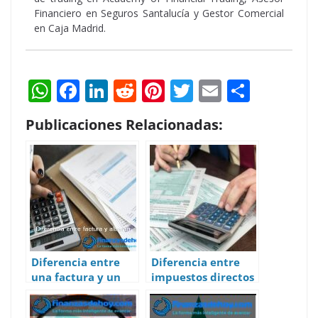
Financiero en Seguros Santalucía y Gestor Comercial
en Caja Madrid.
W
F
Li
R
Pi
T
E
S
h
ac
n
e
nt
w
m
h
Publicaciones Relacionadas:
at
e
k
d
er
itt
ai
ar
s
b
e
di
e
er
l
e
A
o
dI
t
st
p
o
n
p
k
Diferencia entre
Diferencia entre
una factura y un
impuestos directos
albarán
e impuestos
indirectos