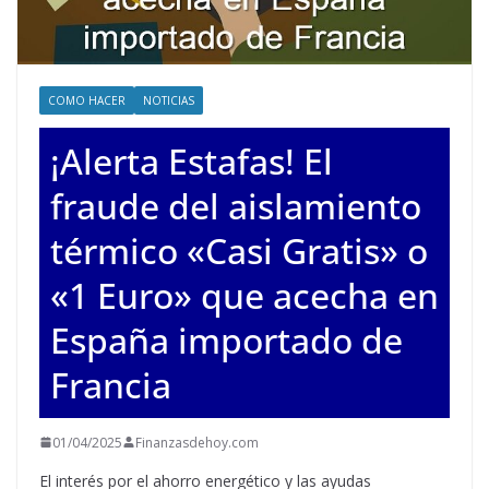
COMO HACER
NOTICIAS
¡Alerta Estafas! El
fraude del aislamiento
térmico «Casi Gratis» o
«1 Euro» que acecha en
España importado de
Francia
01/04/2025
Finanzasdehoy.com
El interés por el ahorro energético y las ayudas