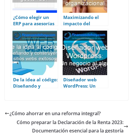
p
k
¿Cómo elegir un
Maximizando el
ERP para asesorías
impacto del
y gestorías?
marketing digital
en el cambio
organizacional
De la idea al código:
Diseñador web
Diseñando y
WordPress: Un
construyendo sitios
negocio al alza
web exitosos
¿Cómo ahorrar en una reforma integral?
Cómo preparar la Declaración de la Renta 2023:
Documentación esencial para la gestoría