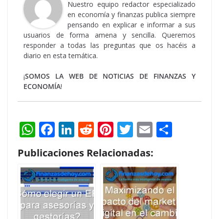
Nuestro equipo redactor especializado
en economía y finanzas publica siempre
pensando en explicar e informar a sus
usuarios de forma amena y sencilla. Queremos
responder a todas las preguntas que os hacéis a
diario en esta temática.
¡
SOMOS LA WEB DE NOTICIAS DE FINANZAS Y
ECONOMÍA
!
W
F
Li
R
Pi
T
E
S
h
ac
n
e
nt
w
m
h
Publicaciones Relacionadas:
at
e
k
d
er
itt
ai
ar
s
b
e
di
e
er
l
e
A
o
dI
t
st
p
o
n