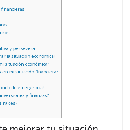
 financieras
aras
guros
tiva y persevera
r la situación económica!
i situación económica?
en mi situación financiera?
fondo de emergencia?
nversiones y finanzas?
 raíces?
e mejorar tu situación