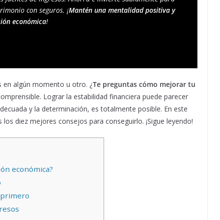
trimonio con seguros. ¡
Mantén una mentalidad positiva y 
ción económica
!
os en algún momento u otro. ¿
Te preguntas cómo mejorar tu
mprensible. Lograr la estabilidad financiera puede parecer
adecuada y la determinación, es totalmente posible. En este
 los diez mejores consejos para conseguirlo. ¡Sigue leyendo!
ción económica?
o
s primero
gresos