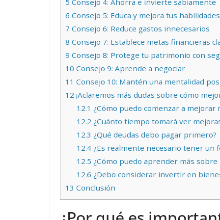
5
Consejo 4: Ahorra e invierte sabiamente
6
Consejo 5: Educa y mejora tus habilidades
7
Consejo 6: Reduce gastos innecesarios
8
Consejo 7: Establece metas financieras cl
9
Consejo 8: Protege tu patrimonio con se
10
Consejo 9: Aprende a negociar
11
Consejo 10: Mantén una mentalidad posi
12
¡Aclaremos más dudas sobre cómo mejora
12.1
¿Cómo puedo comenzar a mejorar m
12.2
¿Cuánto tiempo tomará ver mejoras 
12.3
¿Qué deudas debo pagar primero?
12.4
¿Es realmente necesario tener un 
12.5
¿Cómo puedo aprender más sobre i
12.6
¿Debo considerar invertir en bienes
13
Conclusión
¿Por qué es important