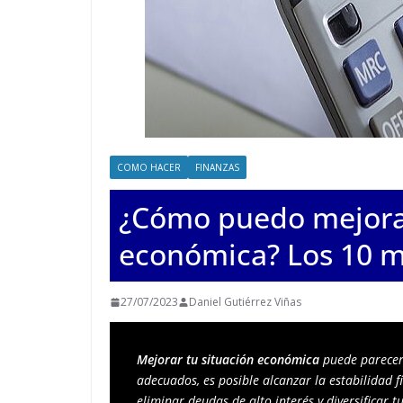
COMO HACER
FINANZAS
¿Cómo puedo mejorar
económica? Los 10 m
27/07/2023
Daniel Gutiérrez Viñas
Mejorar tu situación económica 
puede parecer 
adecuados, es posible alcanzar la estabilidad f
eliminar deudas de alto interés y diversificar t