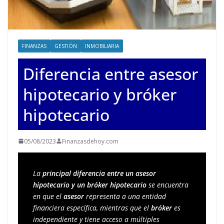
FINANZAS
GESTIÓN
INMOBILIARIA
Diferencia entre asesor
hipotecario y bróker
hipotecario
05/08/2023
Finanzasdehoy.com
La 
principal diferencia entre un asesor 
hipotecario y un bróker hipotecario
 se encuentra 
en que el 
asesor
 representa a una entidad 
financiera específica, mientras que el 
bróker
 es 
independiente y tiene acceso a múltiples 