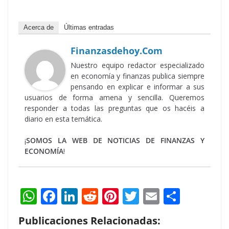
Acerca de
Últimas entradas
Finanzasdehoy.com
Nuestro equipo redactor especializado
en economía y finanzas publica siempre
pensando en explicar e informar a sus
usuarios de forma amena y sencilla. Queremos
responder a todas las preguntas que os hacéis a
diario en esta temática.
¡
SOMOS LA WEB DE NOTICIAS DE FINANZAS Y
ECONOMÍA
!
W
F
Li
R
Pi
T
E
S
h
ac
n
e
nt
w
m
h
Publicaciones Relacionadas:
at
e
k
d
er
itt
ai
ar