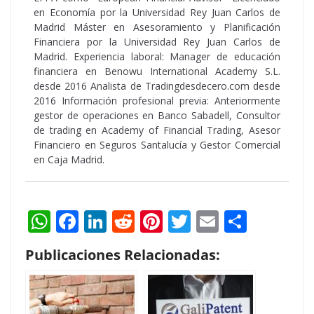
en Economía por la Universidad Rey Juan Carlos de
Madrid Máster en Asesoramiento y Planificación
Financiera por la Universidad Rey Juan Carlos de
Madrid. Experiencia laboral: Manager de educación
financiera en Benowu International Academy S.L.
desde 2016 Analista de Tradingdesdecero.com desde
2016 Información profesional previa: Anteriormente
gestor de operaciones en Banco Sabadell, Consultor
de trading en Academy of Financial Trading, Asesor
Financiero en Seguros Santalucía y Gestor Comercial
en Caja Madrid.
W
F
Li
R
Pi
T
E
S
h
ac
n
e
nt
w
m
h
Publicaciones Relacionadas:
at
e
k
d
er
itt
ai
ar
s
b
e
di
e
er
l
e
A
o
dI
t
st