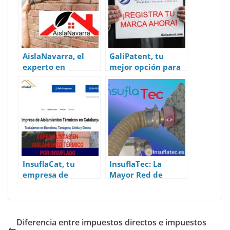
p
o
n
p
k
AislaNavarra, el
GaliPatent, tu
experto en
mejor opción para
aislamiento
registrar online
térmico por
una marca
insuflado en
Navarra
InsuflaCat, tu
InsuflaTec: La
empresa de
Mayor Red de
aislamientos
Empresas de
térmicos por
Aislamientos
insuflado en
Térmicos de España
Barcelona
Diferencia entre impuestos directos e impuestos