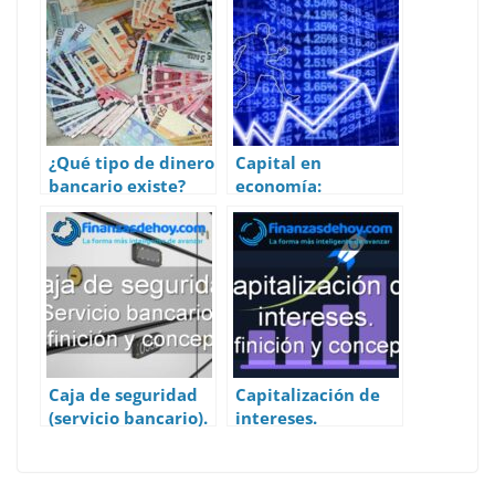
s
b
e
di
e
er
l
e
A
o
dI
t
st
p
o
n
p
k
¿Qué tipo de dinero
Capital en
bancario existe?
economía:
Definición, tipos y
ejemplos.
Caja de seguridad
Capitalización de
(servicio bancario).
intereses.
Definición y
Definición y
Concepto.
concepto.