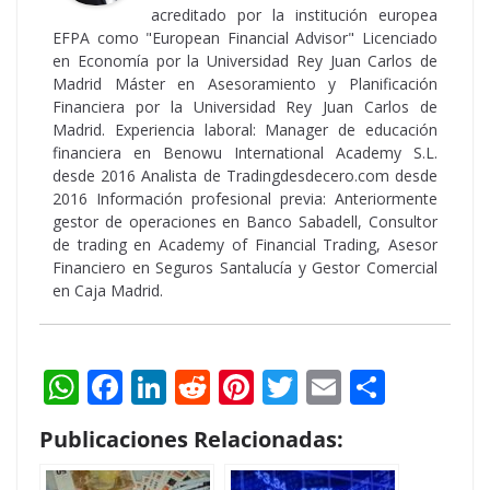
acreditado por la institución europea
EFPA como "European Financial Advisor" Licenciado
en Economía por la Universidad Rey Juan Carlos de
Madrid Máster en Asesoramiento y Planificación
Financiera por la Universidad Rey Juan Carlos de
Madrid. Experiencia laboral: Manager de educación
financiera en Benowu International Academy S.L.
desde 2016 Analista de Tradingdesdecero.com desde
2016 Información profesional previa: Anteriormente
gestor de operaciones en Banco Sabadell, Consultor
de trading en Academy of Financial Trading, Asesor
Financiero en Seguros Santalucía y Gestor Comercial
en Caja Madrid.
W
F
Li
R
Pi
T
E
S
h
ac
n
e
nt
w
m
h
Publicaciones Relacionadas:
at
e
k
d
er
itt
ai
ar