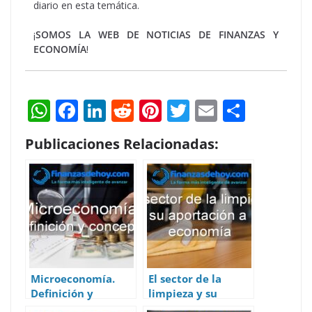
diario en esta temática.
¡
SOMOS LA WEB DE NOTICIAS DE FINANZAS Y
ECONOMÍA
!
W
F
Li
R
Pi
T
E
S
h
ac
n
e
nt
w
m
h
Publicaciones Relacionadas:
at
e
k
d
er
itt
ai
ar
s
b
e
di
e
er
l
e
A
o
dI
t
st
p
o
n
p
k
Microeconomía.
El sector de la
Definición y
limpieza y su
concepto.
aportación a la