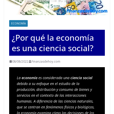
ECONOMÍA
¿Por qué la economía
es una ciencia social?
08/08/2022
Finanzasdehoy.com
La 
economía
 es considerada una 
ciencia social
debido a su enfoque en el estudio de la 
producción, distribución y consumo de bienes y 
servicios en el contexto de las interacciones 
humanas. A diferencia de las ciencias naturales, 
que se centran en fenómenos físicos y biológicos, 
la economía examina cómo las decisiones de los 