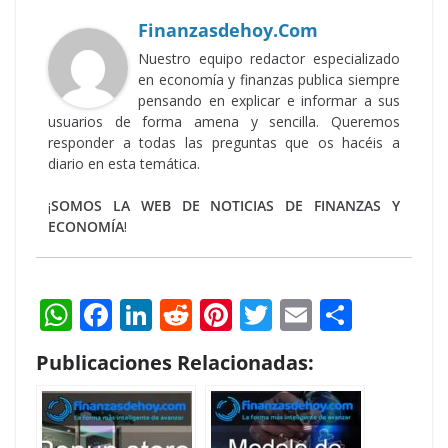
Finanzasdehoy.com
Nuestro equipo redactor especializado
en economía y finanzas publica siempre
pensando en explicar e informar a sus
usuarios de forma amena y sencilla. Queremos
responder a todas las preguntas que os hacéis a
diario en esta temática.
¡
SOMOS LA WEB DE NOTICIAS DE FINANZAS Y
ECONOMÍA
!
W
F
Li
R
Pi
T
E
S
h
ac
n
e
nt
w
m
h
Publicaciones Relacionadas:
at
e
k
d
er
itt
ai
ar
s
b
e
di
e
er
l
e
A
o
dI
t
st