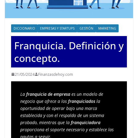
DICCIONARIO
EMPRESAS Y STARTUPS
GESTIÓN
MARKETING
Franquicia. Definición y
concepto.
21/05/2024
Finanzasdehoy.com
La 
franquicia de empresa
 es un modelo de 
negocio que ofrece a los 
franquiciados
 la 
oportunidad de operar bajo una marca 
establecida y con el respaldo de un sistema 
probado, mientras que la 
franquiciadora
proporciona el soporte necesario y establece las 
pautas a seguir.