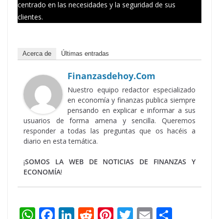
centrado en las necesidades y la seguridad de sus
clientes.
Acerca de
Últimas entradas
Finanzasdehoy.com
Nuestro equipo redactor especializado
en economía y finanzas publica siempre
pensando en explicar e informar a sus
usuarios de forma amena y sencilla. Queremos
responder a todas las preguntas que os hacéis a
diario en esta temática.
¡
SOMOS LA WEB DE NOTICIAS DE FINANZAS Y
ECONOMÍA
!
W
F
Li
R
Pi
T
E
S