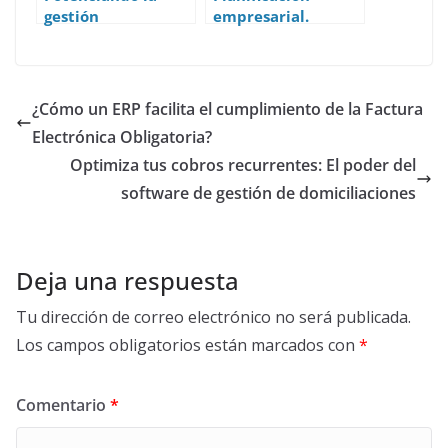
gestión
empresarial.
empresarial:
Definición y
Ventajas de utilizar
concepto.
un Software de
Gestión y ERP en las
¿Cómo un ERP facilita el cumplimiento de la Factura
gestorías
Electrónica Obligatoria?
Optimiza tus cobros recurrentes: El poder del
software de gestión de domiciliaciones
Deja una respuesta
Tu dirección de correo electrónico no será publicada.
Los campos obligatorios están marcados con
*
Comentario
*