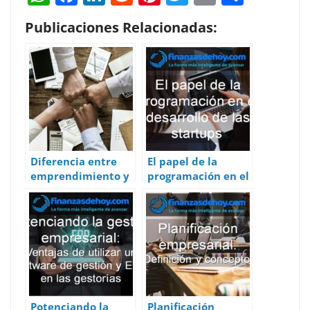
h
ac
n
e
nt
w
m
h
Publicaciones Relacionadas:
at
e
k
d
er
itt
ai
ar
s
b
e
di
e
er
l
e
A
o
dI
t
st
p
o
n
p
k
Diferencia entre
El papel de la
emprendimiento y
programación en el
empresa
desarrollo de las
startups
Potenciando la
Planificación