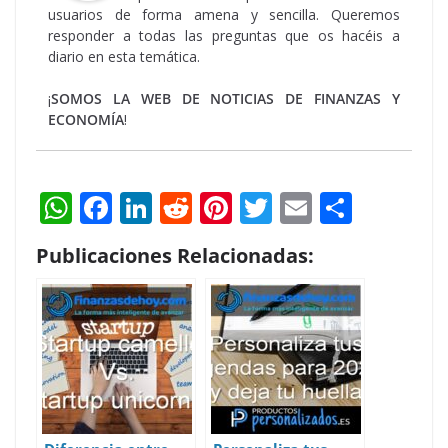
usuarios de forma amena y sencilla. Queremos
responder a todas las preguntas que os hacéis a
diario en esta temática.
¡
SOMOS LA WEB DE NOTICIAS DE FINANZAS Y
ECONOMÍA
!
W
F
Li
R
Pi
T
E
S
h
ac
n
e
nt
w
m
h
Publicaciones Relacionadas:
at
e
k
d
er
itt
ai
ar
s
b
e
di
e
er
l
e
A
o
dI
t
st
p
o
n
p
k