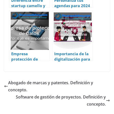
Diferencia entre
Personaliza tus
startup camello y
agendas para 2024
startup unicornio
y deja tu huella
Empresa
Importancia de la
protección de
digitalización para
datos: ¿Por qué es
los negocios offline
importante?
Abogado de marcas y patentes. Definición y
concepto.
Software de gestión de proyectos. Definición y
concepto.