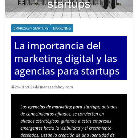
EMPRESAS Y STARTUPS
MARKETING
La importancia del
marketing digital y las
agencias para startups
29/01/2024
Finanzasdehoy.com
Las 
agencias de marketing para startups
, dotadas 
de conocimientos afilados, se convierten en 
aliados estratégicos, guiando a estas empresas 
emergentes hacia la visibilidad y el crecimiento 
deseados. Desde la creación de una identidad de 