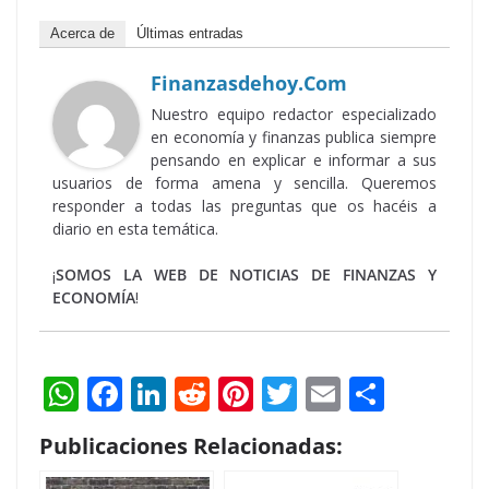
Acerca de
Últimas entradas
Finanzasdehoy.com
Nuestro equipo redactor especializado
en economía y finanzas publica siempre
pensando en explicar e informar a sus
usuarios de forma amena y sencilla. Queremos
responder a todas las preguntas que os hacéis a
diario en esta temática.
¡
SOMOS LA WEB DE NOTICIAS DE FINANZAS Y
ECONOMÍA
!
W
F
Li
R
Pi
T
E
S
h
ac
n
e
nt
w
m
h
Publicaciones Relacionadas:
at
e
k
d
er
itt
ai
ar