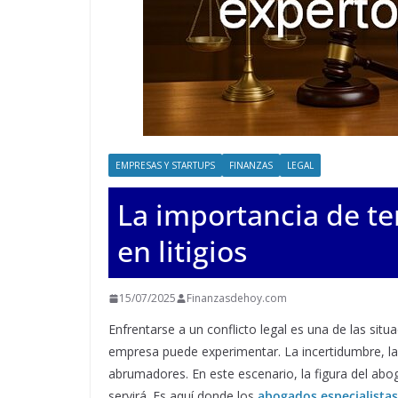
EMPRESAS Y STARTUPS
FINANZAS
LEGAL
La importancia de t
en litigios
15/07/2025
Finanzasdehoy.com
Enfrentarse a un conflicto legal es una de las si
empresa puede experimentar. La incertidumbre, la j
abrumadores. En este escenario, la figura del ab
servirá. Es aquí donde los
abogados especialistas 