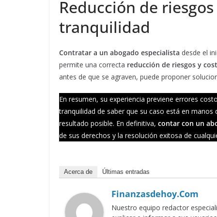
Reducción de riesgos 
tranquilidad
Contratar a un abogado especialista
desde el in
permite una correcta
reducción de riesgos y cos
antes de que se agraven, puede proponer solucion
En resumen, su experiencia previene errores costo
tranquilidad de saber que su caso está en manos d
resultado posible. En definitiva,
contar con un abo
de sus derechos y la resolución exitosa de cualquie
Acerca de
Últimas entradas
Finanzasdehoy.com
Nuestro equipo redactor especia