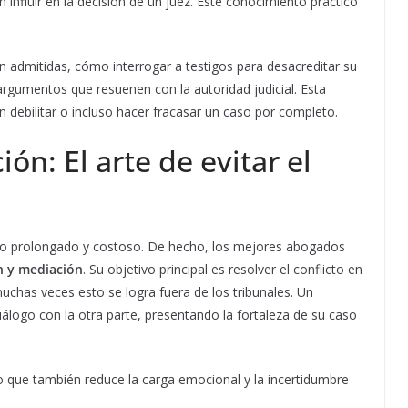
 influir en la decisión de un juez. Este conocimiento práctico
admitidas, cómo interrogar a testigos para desacreditar su
argumentos que resuenen con la autoridad judicial. Esta
an debilitar o incluso hacer fracasar un caso por completo.
ón: El arte de evitar el
icio prolongado y costoso. De hecho, los mejores abogados
n y mediación
. Su objetivo principal es resolver el conflicto en
uchas veces esto se logra fuera de los tribunales. Un
logo con la otra parte, presentando la fortaleza de su caso
no que también reduce la carga emocional y la incertidumbre