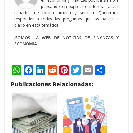
en economía y finanzas publica siempre
pensando en explicar e informar a sus
usuarios de forma amena y sencilla. Queremos
responder a todas las preguntas que os hacéis a
diario en esta temática.
¡
SOMOS LA WEB DE NOTICIAS DE FINANZAS Y
ECONOMÍA
!
W
F
Li
R
Pi
T
E
S
h
ac
n
e
nt
w
m
h
Publicaciones Relacionadas:
at
e
k
d
er
itt
ai
ar
s
b
e
di
e
er
l
e
A
o
dI
t
st
p
o
n
p
k