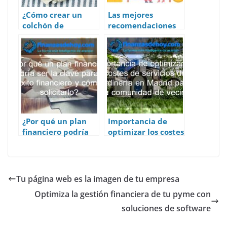
¿Cómo crear un
Las mejores
colchón de
recomendaciones
emergencia?
para gestionar tu
economía familiar
¿Por qué un plan
Importancia de
financiero podría
optimizar los costes
ser la clave para tu
de servicios de
éxito financiero y
jardinería en
cómo solicitarlo?
Madrid para una
comunidad de
Tu página web es la imagen de tu empresa
vecinos
Optimiza la gestión financiera de tu pyme con
soluciones de software