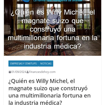
p
o
n
p
k
EMPRESAS Y STARTUPS
NOTICIAS
01/09/2024
Finanzasdehoy.com
¿Quién es Willy Michel, el
magnate suizo que construyó
una multimillonaria fortuna en
la industria médica?