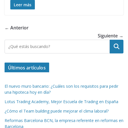
at
e
k
d
er
itt
ai
ar
Leer más
s
b
e
di
e
er
l
e
A
o
dI
t
st
← Anterior
p
o
n
Siguiente →
p
k
Buscar
Últimos artículos
El nuevo muro bancario: ¿Cuáles son los requisitos para pedir
una hipoteca hoy en día?
Lotus Trading Academy, Mejor Escuela de Trading en España
¿Cómo el Team building puede mejorar el clima laboral?
Reformas Barcelona BCN, la empresa referente en reformas en
Barcelona