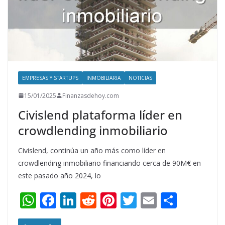
EMPRESAS Y STARTUPS
INMOBILIARIA
NOTICIAS
15/01/2025
Finanzasdehoy.com
Civislend plataforma líder en
crowdlending inmobiliario
Civislend, continúa un año más como líder en
crowdlending inmobiliario financiando cerca de 90M€ en
este pasado año 2024, lo
W
F
Li
R
Pi
T
E
S
h
ac
n
e
nt
w
m
h