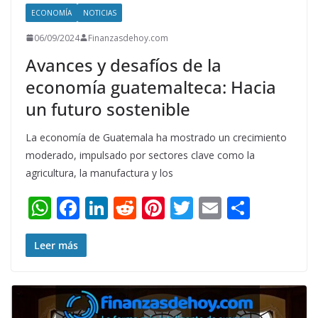
ECONOMÍA
NOTICIAS
06/09/2024
Finanzasdehoy.com
Avances y desafíos de la
economía guatemalteca: Hacia
un futuro sostenible
La economía de Guatemala ha mostrado un crecimiento
moderado, impulsado por sectores clave como la
agricultura, la manufactura y los
W
F
Li
R
Pi
T
E
S
h
ac
n
e
nt
w
m
h
at
e
k
d
er
itt
ai
ar
Leer más
s
b
e
di
e
er
l
e
A
o
dI
t
st