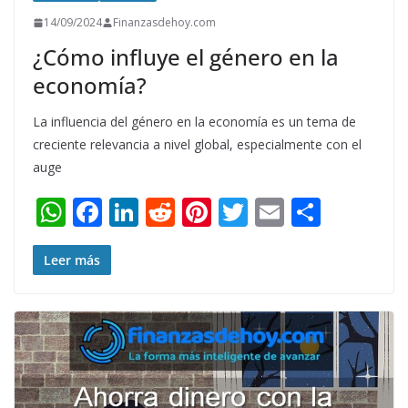
14/09/2024
Finanzasdehoy.com
¿Cómo influye el género en la
economía?
La influencia del género en la economía es un tema de
creciente relevancia a nivel global, especialmente con el
auge
W
F
Li
R
Pi
T
E
S
h
ac
n
e
nt
w
m
h
at
e
k
d
er
itt
ai
ar
Leer más
s
b
e
di
e
er
l
e
A
o
dI
t
st
p
o
n
p
k