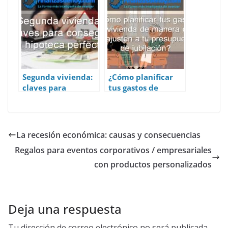
hipotecario
Segunda vivienda:
¿Cómo planificar
claves para
tus gastos de
conseguir la
vivienda de
hipoteca perfecta
manera que se
ajusten a tu
presupuesto de
La recesión económica: causas y consecuencias
jubilación?
Regalos para eventos corporativos / empresariales
con productos personalizados
Deja una respuesta
Tu dirección de correo electrónico no será publicada.