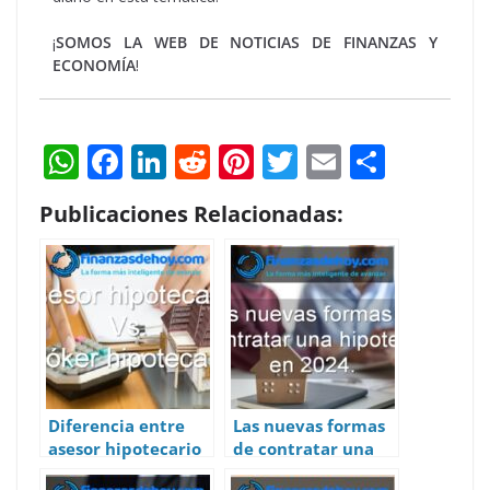
¡
SOMOS LA WEB DE NOTICIAS DE FINANZAS Y
ECONOMÍA
!
W
F
Li
R
Pi
T
E
S
h
ac
n
e
nt
w
m
h
Publicaciones Relacionadas:
at
e
k
d
er
itt
ai
ar
s
b
e
di
e
er
l
e
A
o
dI
t
st
p
o
n
p
k
Diferencia entre
Las nuevas formas
asesor hipotecario
de contratar una
y bróker
hipoteca en 2024