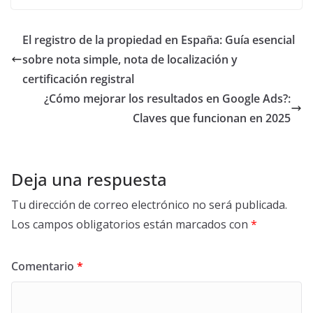
simplificados con
integrar los
este ERP
departamentos en
un ERP para una
El registro de la propiedad en España: Guía esencial
gestión más
sobre nota simple, nota de localización y
eficiente
certificación registral
¿Cómo mejorar los resultados en Google Ads?:
Claves que funcionan en 2025
Deja una respuesta
Tu dirección de correo electrónico no será publicada.
Los campos obligatorios están marcados con
*
Comentario
*