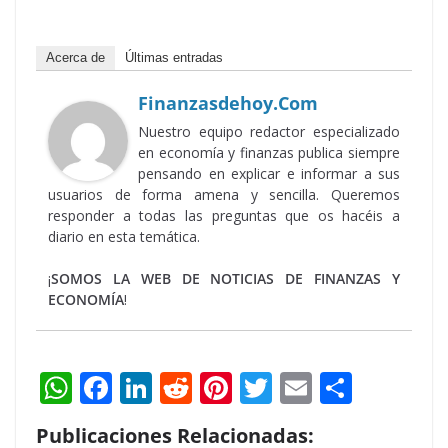
Acerca de
Últimas entradas
Finanzasdehoy.com
Nuestro equipo redactor especializado
en economía y finanzas publica siempre
pensando en explicar e informar a sus
usuarios de forma amena y sencilla. Queremos
responder a todas las preguntas que os hacéis a
diario en esta temática.
¡
SOMOS LA WEB DE NOTICIAS DE FINANZAS Y
ECONOMÍA
!
W
F
Li
R
Pi
T
E
S
h
ac
n
e
nt
w
m
h
Publicaciones Relacionadas: