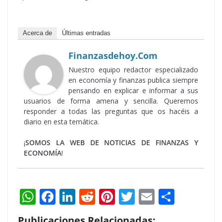
Acerca de
Últimas entradas
Finanzasdehoy.com
Nuestro equipo redactor especializado
en economía y finanzas publica siempre
pensando en explicar e informar a sus
usuarios de forma amena y sencilla. Queremos
responder a todas las preguntas que os hacéis a
diario en esta temática.
¡
SOMOS LA WEB DE NOTICIAS DE FINANZAS Y
ECONOMÍA
!
W
F
Li
R
Pi
T
E
S
h
ac
n
e
nt
w
m
h
Publicaciones Relacionadas: