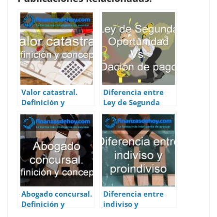
at
e
k
d
er
itt
ai
ar
s
b
e
di
e
er
l
e
A
o
dI
t
st
p
o
n
p
k
Valor catastral.
Diferencia entre
Definición y
Ley de Segunda
concepto.
Oportunidad y
dación de pago
Abogado concursal.
Diferencia entre
Definición y
indiviso y
concepto.
proindiviso