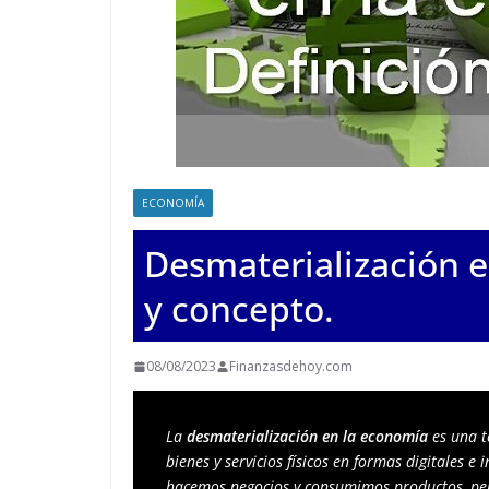
ECONOMÍA
Desmaterialización e
y concepto.
08/08/2023
Finanzasdehoy.com
La 
desmaterialización en la economía
 es una 
bienes y servicios físicos en formas digitales e
hacemos negocios y consumimos productos, perm