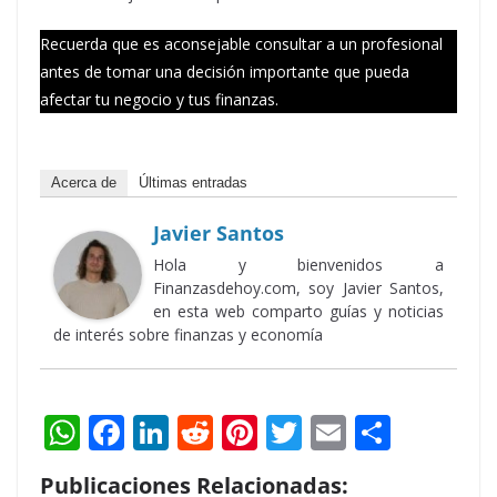
Recuerda que es aconsejable consultar a un profesional
antes de tomar una decisión importante que pueda
afectar tu negocio y tus finanzas.
Acerca de
Últimas entradas
Javier Santos
Hola y bienvenidos a
Finanzasdehoy.com, soy Javier Santos,
en esta web comparto guías y noticias
de interés sobre finanzas y economía
W
F
Li
R
Pi
T
E
S
h
ac
n
e
nt
w
m
h
Publicaciones Relacionadas: