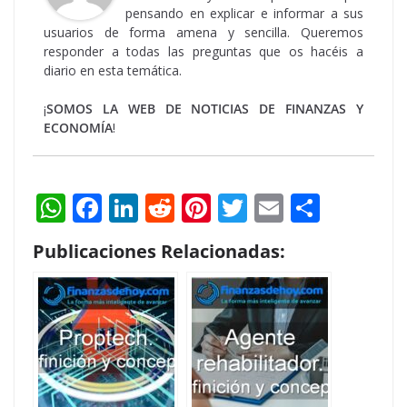
pensando en explicar e informar a sus
usuarios de forma amena y sencilla. Queremos
responder a todas las preguntas que os hacéis a
diario en esta temática.
¡
SOMOS LA WEB DE NOTICIAS DE FINANZAS Y
ECONOMÍA
!
W
F
Li
R
Pi
T
E
S
h
ac
n
e
nt
w
m
h
Publicaciones Relacionadas:
at
e
k
d
er
itt
ai
ar
s
b
e
di
e
er
l
e
A
o
dI
t
st
p
o
n
p
k