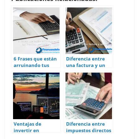
at
e
k
d
er
itt
ai
ar
s
b
e
di
e
er
l
e
A
o
dI
t
st
p
o
n
p
k
6 Frases que están
Diferencia entre
arruinando tus
una factura y un
finanzas personales
albarán
Ventajas de
Diferencia entre
invertir en
impuestos directos
acciones: La mejor
e impuestos