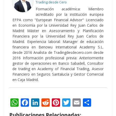
Trading desde Cero
Formación académica: Miembro
acreditado por la institución europea
EFPA como "European Financial Advisor" Licenciado
en Economía por la Universidad Rey Juan Carlos de
Madrid Máster en Asesoramiento y Planificación
Financiera por la Universidad Rey Juan Carlos de
Madrid. Experiencia laboral: Manager de educación
financiera en Benowu International Academy S.L.
desde 2016 Analista de Tradingdesdecero.com desde
2016 Información profesional previa: Anteriormente
gestor de operaciones en Banco Sabadell, Consultor
de trading en Academy of Financial Trading, Asesor
Financiero en Seguros Santalucía y Gestor Comercial
en Caja Madrid.
W
F
Li
R
Pi
T
E
S
h
ac
n
e
nt
w
m
h
Publicaciones Relacionadas: