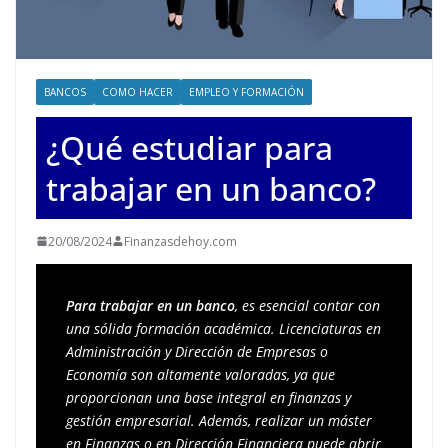
BANCOS
COMO HACER
EMPLEO Y FORMACIÓN
¿Qué estudiar para
trabajar en un banco?
20/08/2024
Finanzasdehoy.com
Para trabajar en un banco
, es esencial contar con 
una sólida formación académica. Licenciaturas en 
Administración y Dirección de Empresas o 
Economía son altamente valoradas, ya que 
proporcionan una base integral en finanzas y 
gestión empresarial. Además, realizar un máster 
en Finanzas o en Dirección Financiera puede abrir 