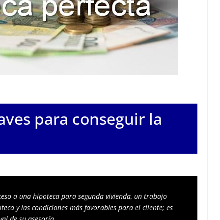
aves para conseguir la
ceso a una hipoteca para segunda vivienda, un trabajo 
teca y las condiciones más favorables para el cliente; es 
al de su asesoría.