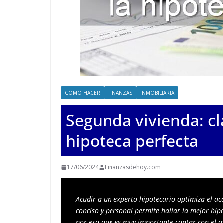
COMO HACER
FINANZAS
INMOBILIARIA
Segunda vivienda: cl
hipoteca perfecta
17/06/2024
Finanzasdehoy.com
Acudir a un experto hipotecario optimiza el ac
conciso y personal permite hallar la mejor hipo
por eso que es muy importante contar con el av