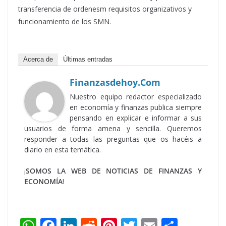
transferencia de ordenesm requisitos organizativos y
funcionamiento de los SMN.
Acerca de
Últimas entradas
Finanzasdehoy.com
Nuestro equipo redactor especializado
en economía y finanzas publica siempre
pensando en explicar e informar a sus
usuarios de forma amena y sencilla. Queremos
responder a todas las preguntas que os hacéis a
diario en esta temática.
¡
SOMOS LA WEB DE NOTICIAS DE FINANZAS Y
ECONOMÍA
!
W
F
Li
R
Pi
T
E
S