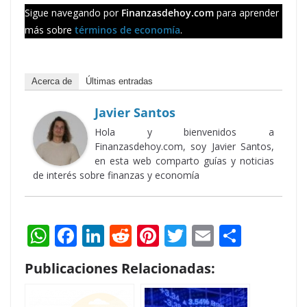
Sigue navegando por
Finanzasdehoy.com
para aprender
más sobre
términos de economía
.
Acerca de
Últimas entradas
Javier Santos
Hola y bienvenidos a
Finanzasdehoy.com, soy Javier Santos,
en esta web comparto guías y noticias
de interés sobre finanzas y economía
W
F
Li
R
Pi
T
E
S
h
ac
n
e
nt
w
m
h
Publicaciones Relacionadas:
at
e
k
d
er
itt
ai
ar
s
b
e
di
e
er
l
e