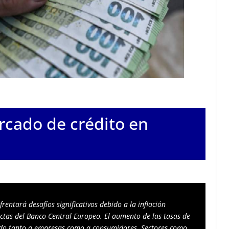
rcado de crédito en
frentará desafíos significativos debido a la inflación 
ictas del Banco Central Europeo. El aumento de las tasas de 
ando tanto a empresas como a consumidores. Sectores como 