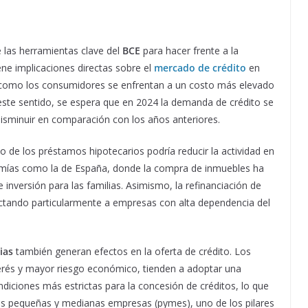
 las herramientas clave del
BCE
para hacer frente a la
iene implicaciones directas sobre el
mercado de crédito
en
 como los consumidores se enfrentan a un costo más elevado
n este sentido, se espera que en 2024 la demanda de crédito se
isminuir en comparación con los años anteriores.
o de los préstamos hipotecarios podría reducir la actividad en
omías como la de España, donde la compra de inmuebles ha
e inversión para las familias. Asimismo, la refinanciación de
ctando particularmente a empresas con alta dependencia del
ias
también generan efectos en la oferta de crédito. Los
erés y mayor riesgo económico, tienden a adoptar una
iciones más estrictas para la concesión de créditos, lo que
 las pequeñas y medianas empresas (pymes), uno de los pilares