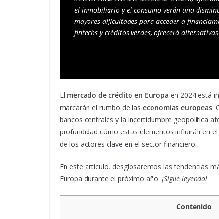
el inmobiliario y el consumo verán una dismin
mayores dificultades para acceder a financiamie
fintechs y créditos verdes, ofrecerá alternativa
El
mercado de crédito en Europa
en 2024 está i
marcarán el rumbo de las
economías europeas
. 
bancos centrales y la incertidumbre geopolítica afec
profundidad cómo estos elementos influirán en el 
de los actores clave en el sector financiero.
En este artículo, desglosaremos las tendencias m
Europa durante el próximo año.
¡Sigue leyendo!
Contenido