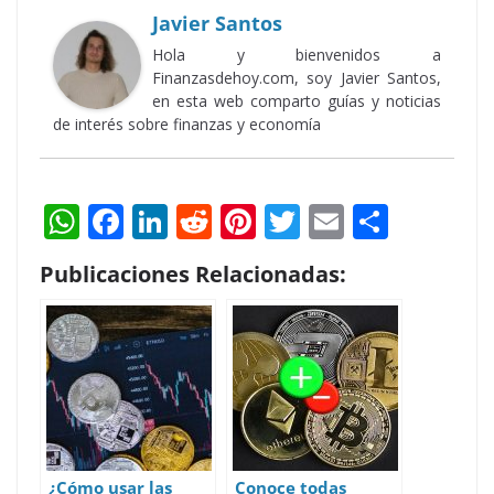
Javier Santos
Hola y bienvenidos a
Finanzasdehoy.com, soy Javier Santos,
en esta web comparto guías y noticias
de interés sobre finanzas y economía
W
F
Li
R
Pi
T
E
S
h
ac
n
e
nt
w
m
h
Publicaciones Relacionadas:
at
e
k
d
er
itt
ai
ar
s
b
e
di
e
er
l
e
A
o
dI
t
st
p
o
n
p
k
¿Cómo usar las
Conoce todas