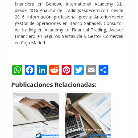
financiera en Benowu International Academy S.L.
desde 2016 Analista de Tradingdesdecero.com desde
2016 Información profesional previa: Anteriormente
gestor de operaciones en Banco Sabadell, Consultor
de trading en Academy of Financial Trading, Asesor
Financiero en Seguros Santalucía y Gestor Comercial
en Caja Madrid.
W
F
Li
R
Pi
T
E
S
h
ac
n
e
nt
w
m
h
Publicaciones Relacionadas:
at
e
k
d
er
itt
ai
ar
s
b
e
di
e
er
l
e
A
o
dI
t
st
p
o
n
p
k